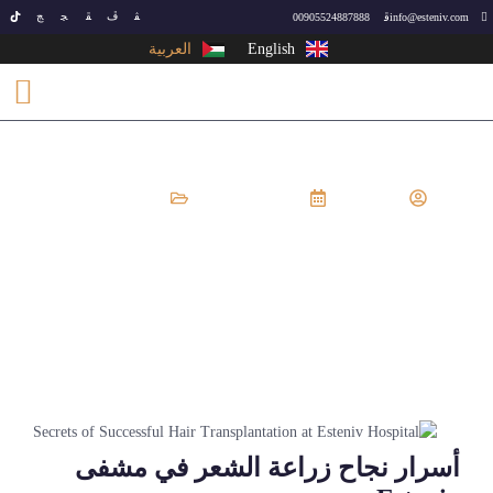
00905524887888
info@esteniv.com
English
العربية
EsteNiv
يونيو 24, 2024
زراعة شعر
أسرار نجاح زراعة الشعر في مشفى
Esteniv
أسرار نجاح زراعة الشعر في مشفى