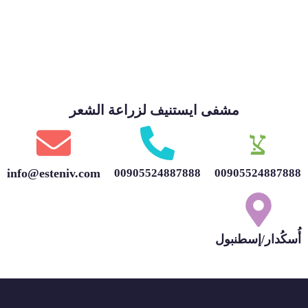
مشفى ايستنيف لزراعة الشعر
info@esteniv.com
00905524887888
00905524887888
أُسكُدار/إسطنبول