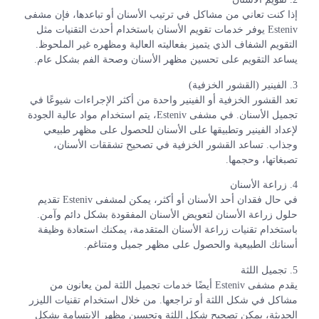
إذا كنت تعاني من مشاكل في ترتيب الأسنان أو تباعدها، فإن مشفى
Esteniv يوفر خدمات تقويم الأسنان باستخدام أحدث التقنيات مثل
التقويم الشفاف الذي يتميز بفعاليته العالية ومظهره غير الملحوظ.
يساعد التقويم على تحسين مظهر الأسنان وصحة الفم بشكل عام.
3. الفينير (القشور الخزفية)
تعد القشور الخزفية أو الفينير واحدة من أكثر الإجراءات شيوعًا في
تجميل الأسنان. في مشفى Esteniv، يتم استخدام مواد عالية الجودة
لإعداد الفينير وتطبيقها على الأسنان للحصول على مظهر طبيعي
وجذاب. تساعد القشور الخزفية في تصحيح تشققات الأسنان،
تصبغاتها، وحجمها.
4. زراعة الأسنان
في حال فقدان أحد الأسنان أو أكثر، يمكن لمشفى Esteniv تقديم
حلول زراعة الأسنان لتعويض الأسنان المفقودة بشكل دائم وآمن.
باستخدام تقنيات زراعة الأسنان المتقدمة، يمكنك استعادة وظيفة
أسنانك الطبيعية والحصول على مظهر جميل ومتناغم.
5. تجميل اللثة
يقدم مشفى Esteniv أيضًا خدمات تجميل اللثة لمن يعانون من
مشاكل في شكل اللثة أو تراجعها. من خلال استخدام تقنيات الليزر
الحديثة، يمكن تصحيح شكل اللثة وتحسين مظهر الابتسامة بشكل