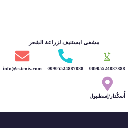
مشفى ايستنيف لزراعة الشعر
info@esteniv.com
00905524887888
00905524887888
أُسكُدار/إسطنبول