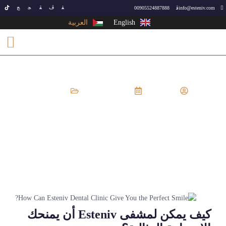
00905524887888
info@esteniv.com
English
العربية
EsteNiv
يونيو 26, 2024
أسنان
كيف يمكن لمشفى Esteniv أن يمنحك
الابتسامة المثالية؟
كيف يمكن لمشفى Esteniv أن يمنحك